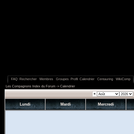
FAQ
Rechercher
Membres
Groupes
Profil
Calendrier
Centauring
WikiComp
Les Compagnons Index du Forum
->
Calendrier
«
Lundi
Mardi
Mercredi