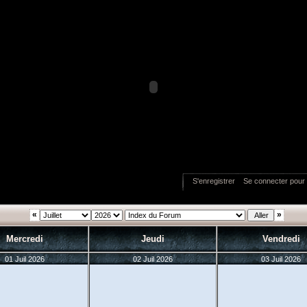
S'enregistrer
Se connecter pour 
«
»
Mercredi
Jeudi
Vendredi
01 Juil 2026
02 Juil 2026
03 Juil 2026