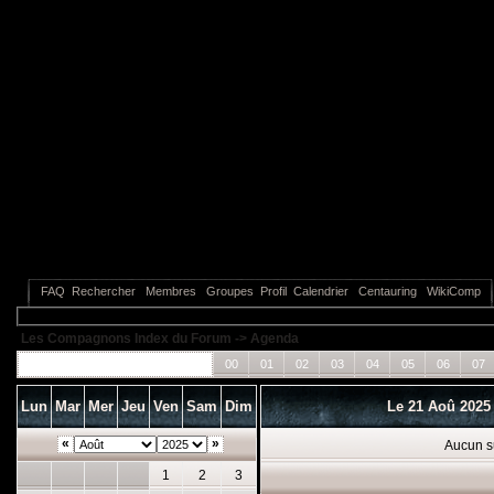
FAQ
Rechercher
Membres
Groupes
Profil
Calendrier
Centauring
WikiComp
Les Compagnons Index du Forum
->
Agenda
Tous les événements
00
01
02
03
04
05
06
07
Lun
Mar
Mer
Jeu
Ven
Sam
Dim
Le 21 Aoû 202
«
»
Aucun s
1
2
3