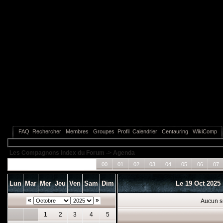
FAQ
Rechercher
Membres
Groupes
Profil
Calendrier
Centauring
WikiComp
Les Compagnons Index du Forum
->
Agenda
Tous les événements
00
01
02
03
04
05
06
07
Lun
Mar
Mer
Jeu
Ven
Sam
Dim
Le 19 Oct 2025
«
»
Aucun s
1
2
3
4
5