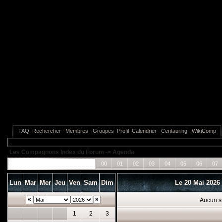
FAQ
Rechercher
Membres
Groupes
Profil
Calendrier
Centauring
WikiComp
Les Compagnons Index du Forum
->
Agenda
Tous les événements
00
01
02
03
04
05
06
07
Lun
Mar
Mer
Jeu
Ven
Sam
Dim
Le 20 Mai 2026
«
»
Aucun s
1
2
3