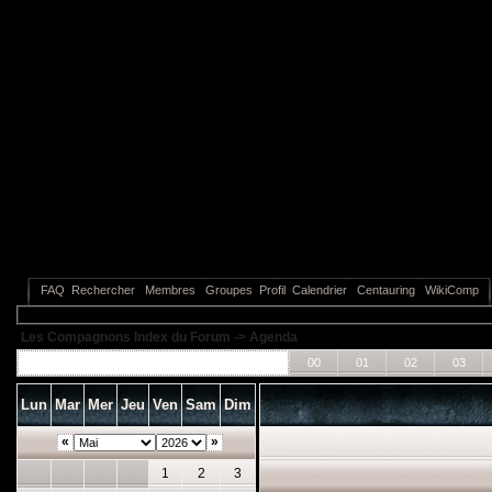
FAQ
Rechercher
Membres
Groupes
Profil
Calendrier
Centauring
WikiComp
Les Compagnons Index du Forum
->
Agenda
Tous les événements
00
01
02
03
Lun
Mar
Mer
Jeu
Ven
Sam
Dim
«
»
1
2
3