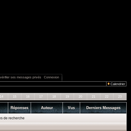
vérifier ses messages privés
Connexion
Calendrier
14
15
16
17
18
19
20
21
22
23
Réponses
Auteur
Vus
Derniers Messages
es de recherche