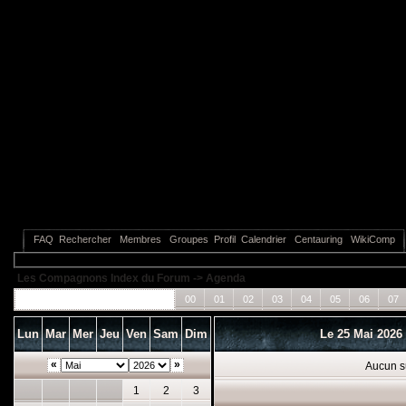
FAQ
Rechercher
Membres
Groupes
Profil
Calendrier
Centauring
WikiComp
Les Compagnons Index du Forum
->
Agenda
Tous les événements
00
01
02
03
04
05
06
07
Lun
Mar
Mer
Jeu
Ven
Sam
Dim
Le 25 Mai 2026
«
»
Aucun s
1
2
3