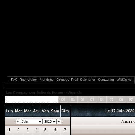
FAQ
Rechercher
Membres
Groupes
Profil
Calendrier
Centauring
WikiComp
Les Compagnons Index du Forum
->
Agenda
Tous les événements
00
01
02
03
04
05
06
07
Lun
Mar
Mer
Jeu
Ven
Sam
Dim
Le 17 Juin 202
«
»
Aucun s
1
2
3
4
5
6
7