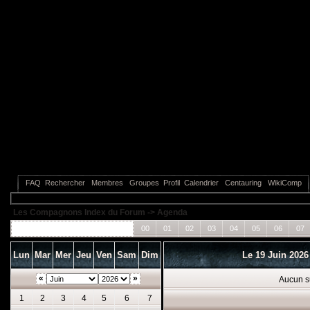
FAQ
Rechercher
Membres
Groupes
Profil
Calendrier
Centauring
WikiComp
Les Compagnons Index du Forum
->
Agenda
Tous les événements
00
01
02
03
04
05
06
07
Lun
Mar
Mer
Jeu
Ven
Sam
Dim
Le 19 Juin 202
«
»
Aucun s
1
2
3
4
5
6
7