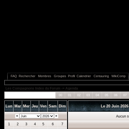
FAQ
Rechercher
Membres
Groupes
Profil
Calendrier
Centauring
WikiComp
Les Compagnons Index du Forum
->
Agenda
Tous les événements
00
01
02
03
04
05
06
07
Lun
Mar
Mer
Jeu
Ven
Sam
Dim
Le 20 Juin 202
«
»
Aucun s
1
2
3
4
5
6
7