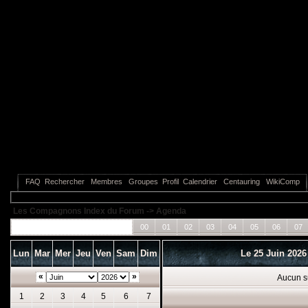
FAQ
Rechercher
Membres
Groupes
Profil
Calendrier
Centauring
WikiComp
Les Compagnons Index du Forum
->
Agenda
Tous les événements
00
01
02
03
04
05
06
07
Lun
Mar
Mer
Jeu
Ven
Sam
Dim
Le 25 Juin 202
«
»
Aucun s
1
2
3
4
5
6
7