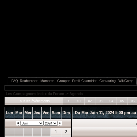
FAQ
Rechercher
Membres
Groupes
Profil
Calendrier
Centauring
WikiComp
Les Compagnons Index du Forum
->
Agenda
Tous les événements
00
01
02
03
04
05
06
Lun
Mar
Mer
Jeu
Ven
Sam
Dim
Du Mar Juin 11, 2024 5:00 pm au 
«
»
1
2