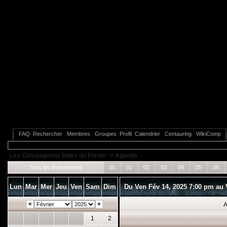
FAQ
Rechercher
Membres
Groupes
Profil
Calendrier
Centauring
WikiComp
Les Compagnons Index du Forum
->
Agenda
Tous les événements
00
01
02
03
04
05
06
Lun
Mar
Mer
Jeu
Ven
Sam
Dim
Du Ven Fév 14, 2025 7:00 pm au V
«
»
A
1
2