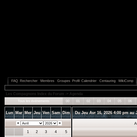
FAQ
Rechercher
Membres
Groupes
Profil
Calendrier
Centauring
WikiComp
Les Compagnons Index du Forum
->
Agenda
Tous les événements
00
01
02
03
04
05
06
Lun
Mar
Mer
Jeu
Ven
Sam
Dim
Du Jeu Avr 16, 2026 4:00 pm au J
«
»
A
1
2
3
4
5