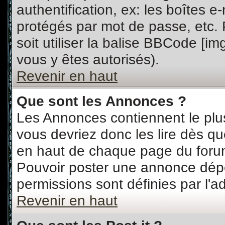
authentification, ex: les boîtes e
protégés par mot de passe, etc.
soit utiliser la balise BBCode [im
vous y êtes autorisés).
Revenir en haut
Que sont les Annonces ?
Les Annonces contiennent le plus
vous devriez donc les lire dès 
en haut de chaque page du forum
Pouvoir poster une annonce dép
permissions sont définies par l'ad
Revenir en haut