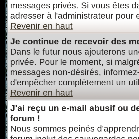
messages privés. Si vous êtes da
adresser à l'administrateur pour 
Revenir en haut
Je continue de recevoir des m
Dans le futur nous ajouterons un
privée. Pour le moment, si malgr
messages non-désirés, informez-en
d'empêcher complètement un util
Revenir en haut
J'ai reçu un e-mail abusif ou
forum !
Nous sommes peinés d'apprendre 
forum inclut des sauvegardes pour