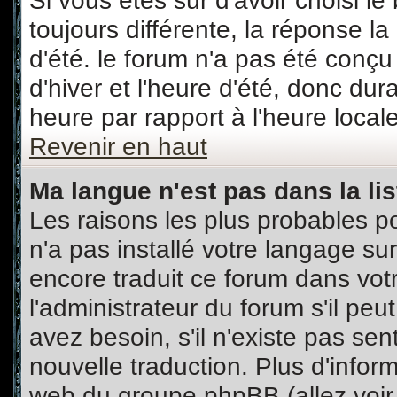
Si vous êtes sûr d'avoir choisi le
toujours différente, la réponse l
d'été. le forum n'a pas été conç
d'hiver et l'heure d'été, donc dur
heure par rapport à l'heure locale
Revenir en haut
Ma langue n'est pas dans la lis
Les raisons les plus probables po
n'a pas installé votre langage su
encore traduit ce forum dans vo
l'administrateur du forum s'il peu
avez besoin, s'il n'existe pas sen
nouvelle traduction. Plus d'infor
web du groupe phpBB (allez voir 