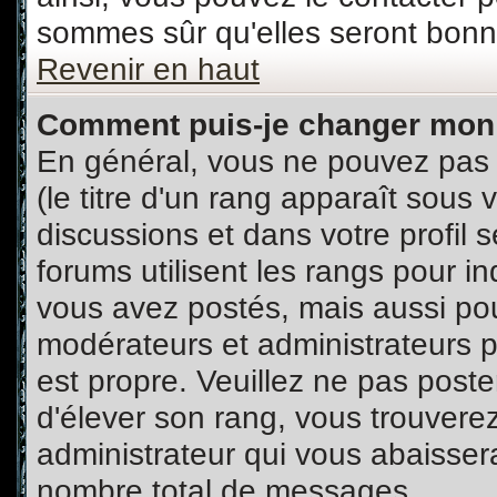
sommes sûr qu'elles seront bonne
Revenir en haut
Comment puis-je changer mon
En général, vous ne pouvez pas d
(le titre d'un rang apparaît sous 
discussions et dans votre profil s
forums utilisent les rangs pour 
vous avez postés, mais aussi pour 
modérateurs et administrateurs p
est propre. Veuillez ne pas poste
d'élever son rang, vous trouver
administrateur qui vous abaisse
nombre total de messages.