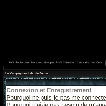
FAQ
Rechercher
Membres
Groupes
Profil
Calendrier
Centauring
WikiComp
Les Compagnons Index du Forum
Connexion et Enregistrement
Pourquoi ne puis-je pas me connecte
Pourquoi n'ai-je pas besoin de m'enre