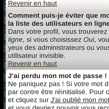
Revenir en haut
Comment puis-je éviter que mo
la liste des utilisateurs en lign
Dans votre profil, vous trouvere
ligne
, si vous choisissez
Oui
, vo
yeux des administrateurs ou v
utilisateur invisible.
Revenir en haut
J'ai perdu mon mot de passe !
Ne paniquez pas ! Si votre mot de
par contre être réinitialisé. Pour
et cliquez sur
J'ai oublié mon mo
et vous devriez pouvoir vous rec