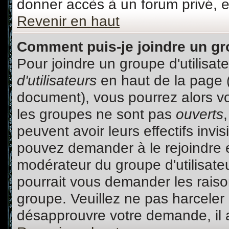
donner accès à un forum privé, e
Revenir en haut
Comment puis-je joindre un gro
Pour joindre un groupe d'utilisate
d'utilisateurs
en haut de la page 
document), vous pourrez alors voi
les groupes ne sont pas
ouverts
peuvent avoir leurs effectifs invi
pouvez demander à le rejoindre e
modérateur du groupe d'utilisate
pourrait vous demander les raiso
groupe. Veuillez ne pas harceler
désapprouvre votre demande, il a