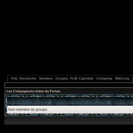
FAQ
Rechercher
Membres
Groupes
Profil
Calendrier
Centauring
WikiComp
Les Compagnons Index du Forum
Non-membre du groupe