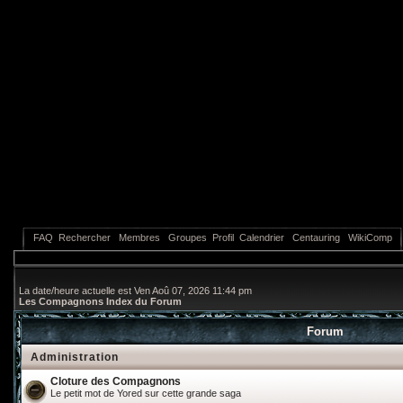
FAQ
Rechercher
Membres
Groupes
Profil
Calendrier
Centauring
WikiComp
La date/heure actuelle est Ven Aoû 07, 2026 11:44 pm
Les Compagnons Index du Forum
Forum
Administration
Cloture des Compagnons
Le petit mot de Yored sur cette grande saga