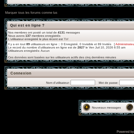
Marquer tous les forums comme lus
Qui est en ligne ?
Nos membres ont posté un total de
4131
messages
Nous avons
137
membres enregistrés
L'utilisateur enregistré le plus récent est
Tbf
Il y a en tout
89
utilisateurs en ligne :: 0 Enregistré, 0 Invisible et 89 Invités [
Administrateu
Le record du nombre d'utilisateurs en ligne est de
2827
le Ven Juil 10, 2026 6:55 am
Utilisateurs enregistrés: Aucun
Ces données sont basées sur les utilisateurs actifs des cinq dernières minutes
Connexion
Nom d'utilisateur:
Mot de passe:
Nouveaux messages
Powered b