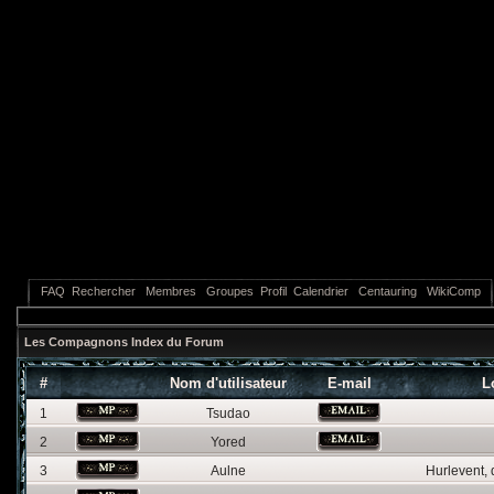
FAQ
Rechercher
Membres
Groupes
Profil
Calendrier
Centauring
WikiComp
Les Compagnons Index du Forum
#
Nom d'utilisateur
E-mail
L
1
Tsudao
2
Yored
3
Aulne
Hurlevent,