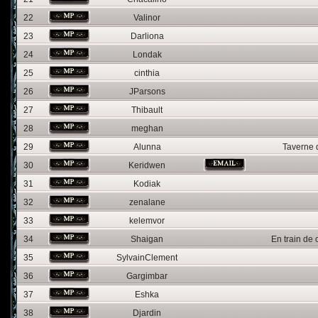
22
Valinor
23
Darliona
24
Londak
25
cinthia
26
JParsons
27
Thibault
28
meghan
29
Alunna
Taverne 
30
Keridwen
31
Kodiak
32
zenalane
33
kelemvor
34
Shaigan
En train de 
35
SylvainClement
36
Gargimbar
37
Eshka
38
Djardin