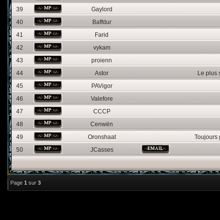
39
Gaylord
40
Baffdur
41
Farid
42
vykam
43
proienn
44
Astor
Le plus
45
PAVigor
46
Valefore
47
CCCP
48
Cenwën
49
Oronshaat
Toujours 
50
JCasses
Page
1
sur
3