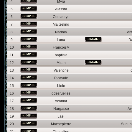
4
Myra
5
Alassra
6
Centauryn
7
Maitseling
8
Nadhia
Ai
9
Luna
Da
10
FrancoisM
11
baptiste
12
Miran
13
Valentine
14
Picavale
15
Liete
16
gdesruelles
17
Acamar
18
Nargasse
Av
19
Laël
20
Machepierre
Sur un
21
Chacalino