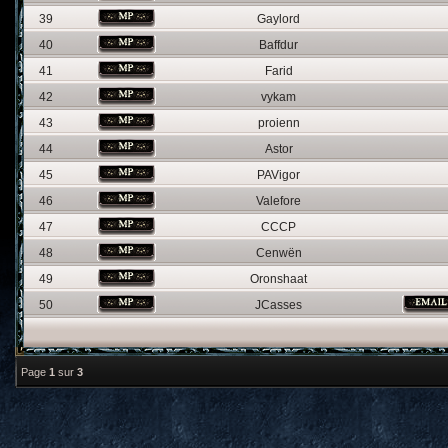
39
Gaylord
40
Baffdur
41
Farid
42
vykam
43
proienn
44
Astor
45
PAVigor
46
Valefore
47
CCCP
48
Cenwën
49
Oronshaat
50
JCasses
Page
1
sur
3