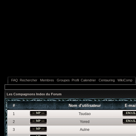
FAQ
Rechercher
Membres
Groupes
Profil
Calendrier
Centauring
WikiComp
Les Compagnons Index du Forum
#
Nom d'utilisateur
E-mai
1
Tsudao
2
Yored
3
Aulne