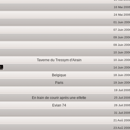
16 Mai 200
24 Mai 200
01 Juin 200
07 Juin 200
09 Juin 200
09 Juin 200
10 Juin 200
Taverne du Tressym d'Airain
10 Juin 200
14 Juin 200
Belgique
18 Juin 200
Paris
19 Juin 200
19 Juil 200
En train de courir après une elfette
25 Juil 200
Evian 74
26 Juil 200
31 Juil 200
21 Aoû 200
23 Aoû 200