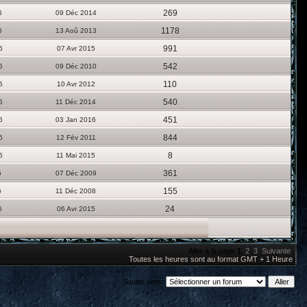
269
6
09 Déc 2014
1178
6
13 Aoû 2013
991
6
07 Avr 2015
542
6
09 Déc 2010
110
6
10 Avr 2012
540
6
11 Déc 2014
451
6
03 Jan 2016
844
6
12 Fév 2011
8
6
11 Mai 2015
361
6
07 Déc 2009
155
6
11 Déc 2008
24
6
06 Avr 2015
Aller à la page
1
,
2
,
3
Suivante
Toutes les heures sont au format GMT + 1 Heure
Sauter vers: