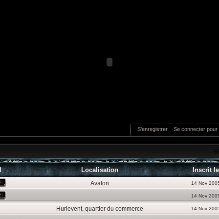
S'enregistrer
Se connecter pour 
Sé
l
Localisation
Inscrit le
Avalon
14 Nov 200
14 Nov 200
Hurlevent, quartier du commerce
14 Nov 200