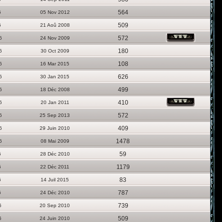
564
6
05 Nov 2012
509
6
21 Aoû 2008
572
6
24 Nov 2009
180
6
30 Oct 2009
108
6
16 Mar 2015
626
6
30 Jan 2015
499
6
18 Déc 2008
410
6
20 Jan 2011
572
6
25 Sep 2013
409
6
29 Juin 2010
1478
6
08 Mai 2009
59
6
28 Déc 2010
1179
6
22 Déc 2011
83
6
14 Juil 2015
787
6
24 Déc 2010
739
6
20 Sep 2010
509
6
24 Juin 2010