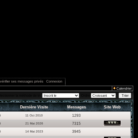
vérifier ses messages privés
Connexion
Calendrier
lectionner la méthode de tri:
Ordre
Dernière Visite
Messages
Site Web
1293
5
11 Oct 2010
7315
5
21 Mai 2026
3945
5
14 Mai 2023