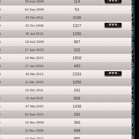
114
5
05 Aoû 2008
53
5
04 Sep 2008
3106
5
25 Fév 2011
1327
5
02 Oct 2008
1200
5
30 Juil 2013
967
5
18 Aoû 2008
322
5
17 Juin 2015
1858
6
19 Mar 2015
493
6
17 Jan 2010
2333
6
30 Mai 2013
1050
6
11 Déc 2010
241
6
10 Déc 2011
808
6
15 Juil 2015
1438
6
07 Mai 2020
292
6
02 Sep 2021
366
6
24 Nov 2008
898
6
11 Nov 2008
986
6
14 Sep 2011