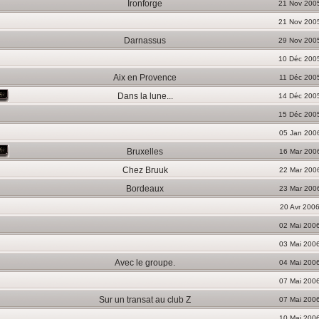
Ironforge
21 Nov 200
21 Nov 200
Darnassus
29 Nov 200
10 Déc 200
Aix en Provence
11 Déc 200
Dans la lune...
14 Déc 200
15 Déc 200
05 Jan 200
Bruxelles
16 Mar 200
Chez Bruuk
22 Mar 200
Bordeaux
23 Mar 200
20 Avr 200
02 Mai 200
03 Mai 200
Avec le groupe.
04 Mai 200
07 Mai 200
Sur un transat au club Z
07 Mai 200
10 Mai 200