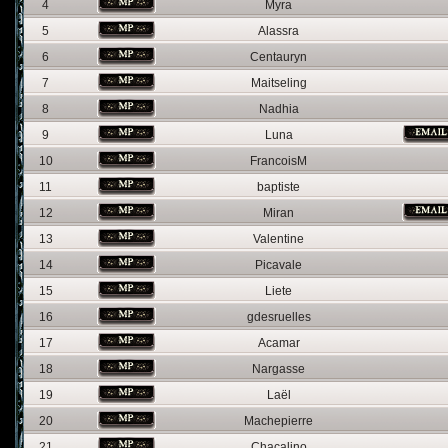
4
Myra
5
Alassra
6
Centauryn
7
Maitseling
8
Nadhia
9
Luna
10
FrancoisM
11
baptiste
12
Miran
13
Valentine
14
Picavale
15
Liete
16
gdesruelles
17
Acamar
18
Nargasse
19
Laël
20
Machepierre
21
Chacalino