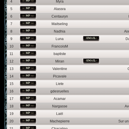
4
Myra
5
Alassra
6
Centauryn
7
Maitseling
8
Nadhia
Ai
9
Luna
Da
10
FrancoisM
11
baptiste
12
Miran
13
Valentine
14
Picavale
15
Liete
16
gdesruelles
17
Acamar
18
Nargasse
Av
19
Laël
20
Machepierre
Sur un
21
Chacalino