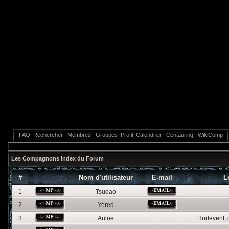
FAQ
Rechercher
Membres
Groupes
Profil
Calendrier
Centauring
WikiComp
Les Compagnons Index du Forum
#
Nom d'utilisateur
E-mail
L
1
Tsudao
2
Yored
3
Aulne
Hurlevent,