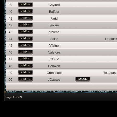
39
Gaylord
40
Baffdur
41
Farid
42
vykam
43
proienn
44
Astor
Le plus
45
PAVigor
46
Valefore
47
CCCP
48
Cenwën
49
Oronshaat
Toujours 
50
JCasses
Page
1
sur
3