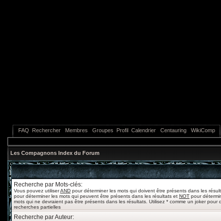
FAQ
Rechercher
Membres
Groupes
Profil
Calendrier
Centauring
WikiComp
Les Compagnons Index du Forum
Recherche par Mots-clés:
Vous pouvez utiliser
AND
pour déterminer les mots qui doivent être présents dans les résul
pour déterminer les mots qui peuvent être présents dans les résultats et
NOT
pour détermin
mots qui ne devraient pas être présents dans les résultats. Utilisez * comme un joker pour 
recherches partielles
Recherche par Auteur: